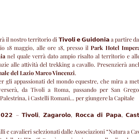
 il nostro territorio di 𝗧𝗶𝘃𝗼𝗹𝗶 𝗲 𝗚𝘂𝗶𝗱𝗼𝗻𝗶𝗮 a partire 
o 18 maggio, alle ore 18, presso il 
Park Hotel Impera
ia
 nel quale verrà dato ampio risalto al territorio e all
azie alle attività del trekking a cavallo. Presenzierà anch
nale del Lazio Marco Vincenzi
.
 gli appassionati del mondo equestre, che mira a metter
averserà, da Tivoli a Roma, passando per San Gregor
Palestrina, i Castelli Romani... per giungere la Capitale
𝟮𝟮 – 𝗧𝗶𝘃𝗼𝗹𝗶, 𝗭𝗮𝗴𝗮𝗿𝗼𝗹𝗼, 𝗥𝗼𝗰𝗰𝗮 𝗱𝗶 𝗣𝗮𝗽𝗮, 𝗖𝗮𝘀𝘁𝗲
li e cavalieri selezionati dalle Associazioni “Natura a Cava