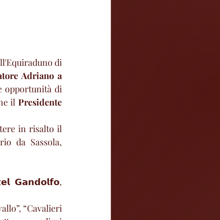
dall'Equiraduno di 
tore Adriano a 
e opportunità di 
e il 
Presidente 
e in risalto il 
io da Sassola, 
𝗹 𝗚𝗮𝗻𝗱𝗼𝗹𝗳𝗼, 
llo”, “Cavalieri 