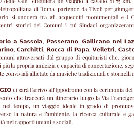
 delle Valli” effettuerà un viaggio a cavallo di 75 km. 
Metropolitana di Roma, partendo da Tivoli per giungere
rario si snoderà tra gli acquedotti monumentali e i Ca
entri storici dei Comuni i cui Sindaci organizzerann
.
𝗼𝗿𝗶𝗼 𝗮 𝗦𝗮𝘀𝘀𝗼𝗹𝗮, 𝗣𝗮𝘀𝘀𝗲𝗿𝗮𝗻𝗼, 𝗚𝗮𝗹𝗹𝗶𝗰𝗮𝗻𝗼 𝗻𝗲𝗹 𝗟𝗮𝘇
𝗿𝗶𝗻𝗼, 𝗖𝗮𝗿𝗰𝗵𝗶𝘁𝘁𝗶, 𝗥𝗼𝗰𝗰𝗮 𝗱𝗶 𝗣𝗮𝗽𝗮, 𝗩𝗲𝗹𝗹𝗲𝘁𝗿𝗶, 𝗖𝗮𝘀𝘁
omuni attraversati dal gruppo di equituristi che, gior
più la propria amicizia e capacità di concertazione, seg
ate conviviali allietate da musiche tradizionali e stornelli
𝗚𝗚𝗜𝗢 ci sarà l’arrivo all’Ippodromo con la cerimonia del
vento che traccerà un itinerario lungo la Via Francigena
le nel tempo, un viaggio ideale in grado di promuov
erso la natura e l’ambiente, la ricerca culturale e ga
ietà nei rapporti umani e sociali.