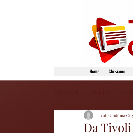
Home
Chi siamo
Tutti i post
Attualità
Cult
Tivoli Guidonia Cit
Da Tivoli