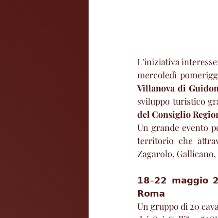
L'iniziativa interesserà
mercoledì pomeriggi
Villanova di Guidon
sviluppo turistico gr
del Consiglio Regio
Un grande evento per
territorio che attr
Zagarolo, Gallicano, 
𝟭𝟴-𝟮𝟮 𝗺𝗮𝗴𝗴𝗶𝗼 𝟮𝟬
𝗥𝗼𝗺𝗮
Un gruppo di 20 caval