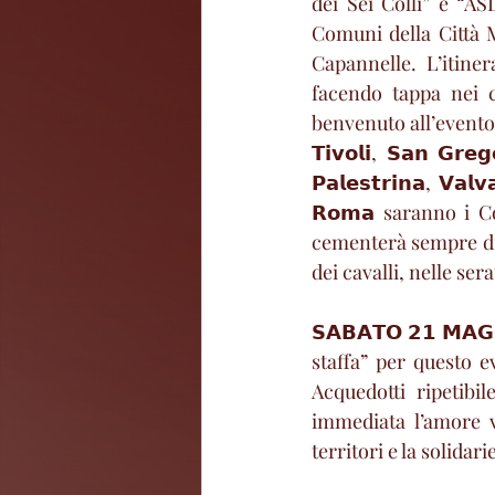
dei Sei Colli” e “ASD
Comuni della Città 
Capannelle. L’itine
facendo tappa nei c
benvenuto all’evento
𝗧𝗶𝘃𝗼𝗹𝗶, 𝗦𝗮𝗻 𝗚𝗿𝗲𝗴
𝗣𝗮𝗹𝗲𝘀𝘁𝗿𝗶𝗻𝗮, 𝗩𝗮𝗹𝘃
𝗥𝗼𝗺𝗮 saranno i C
cementerà sempre di 
dei cavalli, nelle ser
𝗦𝗔𝗕𝗔𝗧𝗢 𝟮𝟭 𝗠𝗔
staffa” per questo e
Acquedotti ripetibi
immediata l’amore v
territori e la solidar