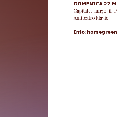
𝗗𝗢𝗠𝗘𝗡𝗜𝗖𝗔 𝟮𝟮 
Capitale, lungo il 
Anfiteatro Flavio
𝗜𝗻𝗳𝗼: 𝗵𝗼𝗿𝘀𝗲𝗴𝗿𝗲𝗲