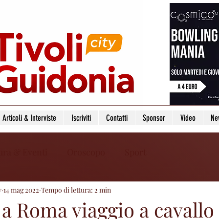
Articoli & Interviste
Iscriviti
Contatti
Sponsor
Video
Ne
ura & Eventi
Oroscopo
Sport
y
14 mag 2022
Tempo di lettura: 2 min
 a Roma viaggio a cavallo 