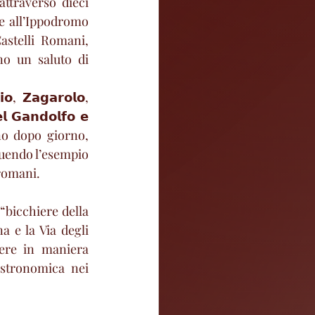
attraverso dieci 
 all’Ippodromo 
stelli Romani, 
o un saluto di 
𝗼, 𝗭𝗮𝗴𝗮𝗿𝗼𝗹𝗼, 
𝗹 𝗚𝗮𝗻𝗱𝗼𝗹𝗳𝗼 𝗲 
no dopo giorno, 
uendo l’esempio 
 romani.
 “bicchiere della 
 e la Via degli 
ere in maniera 
stronomica nei 