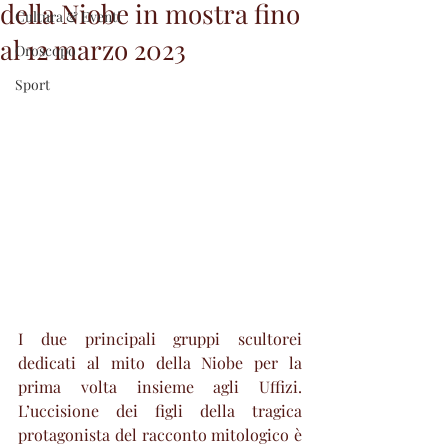
della Niobe in mostra fino
Cultura & Eventi
al 12 marzo 2023
Oroscopo
Sport
I due principali gruppi scultorei 
dedicati al mito della Niobe per la 
prima volta insieme agli Uffizi. 
L’uccisione dei figli della tragica 
protagonista del racconto mitologico è 