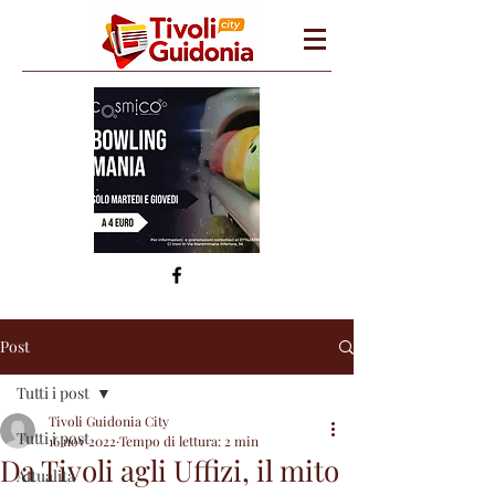
Post
Tutti i post
Tivoli Guidonia City
Tutti i post
16 nov 2022
Tempo di lettura: 2 min
Da Tivoli agli Uffizi, il mito
Attualità