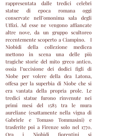
rappresentata dalle tredici celebri 
statue di epoca romana oggi 
conservate nell’omonima sala degli 
Uffizi. Ad esse ne vengono affiancate 
altre nove, da un gruppo scultoreo 
recentemente scoperto a Ciampino.   I 
Niobidi della collezione medicea 
mettono in scena una delle più 
tragiche storie del mito greco antico, 
ossia l’uccisione dei dodici figli di 
Niobe per volere della dea Latona, 
offesa per la superbia di Niobe che si 
era vantata della propria prole. Le 
tredici statue furono rinvenute nei 
primi mesi del 1583 tra le mura 
aureliane (esattamente nella vigna di 
Gabriele e Tomaso Tommasini) e 
trasferite poi a Firenze solo nel 1770.   
Ora i Niobidi fiorentini si 