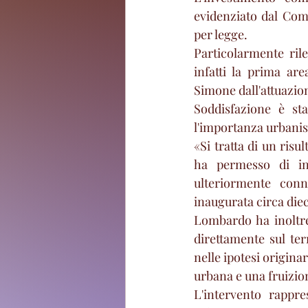
evidenziato dal Comu
per legge.
Particolarmente rile
infatti la prima are
Simone dall'attuazio
Soddisfazione è st
l'importanza urbanist
«Si tratta di un risu
ha permesso di ind
ulteriormente con
inaugurata circa diec
Lombardo ha inoltre
direttamente sul ter
nelle ipotesi origina
urbana e una fruizion
L'intervento rappre