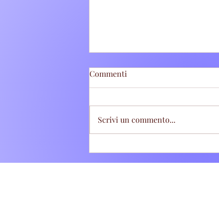
Commenti
Scrivi un commento...
Tivoli Terme: Stretta sugli
abbandoni di rifiuti, sette
"zozzoni" sanzionati