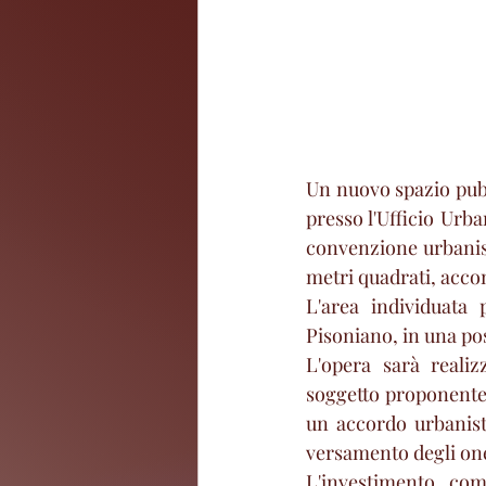
Un nuovo spazio pubb
presso l'Ufficio Urba
convenzione urbanist
metri quadrati, acco
L'area individuata 
Pisoniano, in una posi
L'opera sarà realiz
soggetto proponente, 
un accordo urbanisti
versamento degli one
L'investimento com