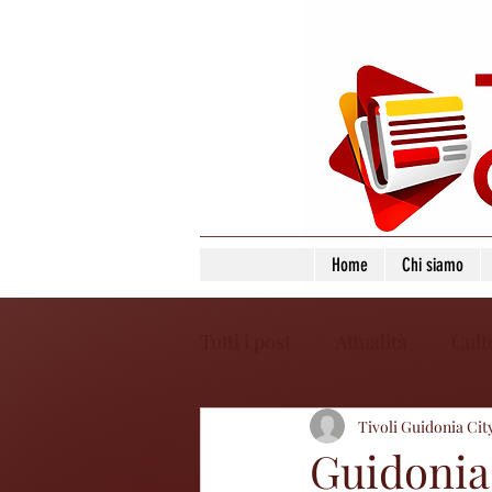
Home
Chi siamo
Tutti i post
Attualità
Cult
Tivoli Guidonia Cit
Guidonia: