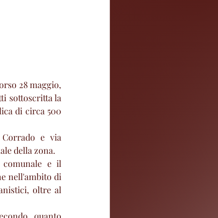
orso 28 maggio, 
 sottoscritta la 
ca di circa 500 
i Corrado e via 
iale della zona.
 comunale e il 
e nell'ambito di 
stici, oltre al 
econdo quanto 