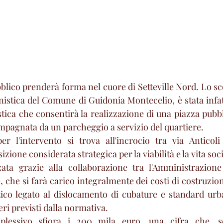
lico prenderà forma nel cuore di Setteville Nord. Lo sc
nistica del Comune di Guidonia Montecelio, è stata infatti
ica che consentirà la realizzazione di una piazza pubbli
mpagnata da un parcheggio a servizio del quartiere.
per l'intervento si trova all'incrocio tra via Anticol
zione considerata strategica per la viabilità e la vita soc
zata grazie alla collaborazione tra l'Amministrazione
che si farà carico integralmente dei costi di costruzion
co legato al dislocamento di cubature e standard urbani
ri previsti dalla normativa.
plessivo sfiora i 200 mila euro, una cifra che, s