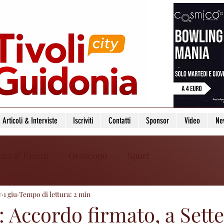
Articoli & Interviste
Iscriviti
Contatti
Sponsor
Video
Ne
ura & Eventi
Oroscopo
Sport
y
1 giu
Tempo di lettura: 2 min
 Accordo firmato, a Sette