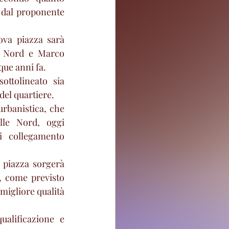
 dal proponente 
ova piazza sarà 
le Nord e Marco 
que anni fa.
ttolineato sia 
del quartiere.
urbanistica, che 
lle Nord, oggi 
 collegamento 
 piazza sorgerà 
, come previsto 
migliore qualità 
alificazione e 