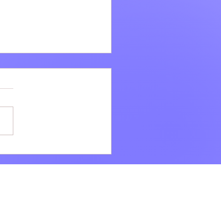
i: Ad agosto la bellezza
e VILLÆ continua dopo il
onto