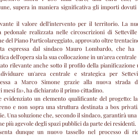
ne, supera in maniera significativa gli importi dovuti
vante il valore dell'intervento per il territorio. La nu
a pedonale realizzata nelle circoscrizioni di Settevil
ne del Piano Particolareggiato, approvato oltre trentacin
ata espressa dal sindaco Mauro Lombardo, che ha so
ica dell'opera sia la sua collocazione in un'area centrale 
ltato rilevante anche sotto il profilo della pianificazione 
ividuare un'area centrale e strategica per Settevi
nessa a Marco Simone grazie alla nuova strada di
i mesi fa», ha dichiarato il primo cittadino.
 evidenziato un elemento qualificante del progetto: la
reno e non sopra una struttura destinata a box privati
rie. Una soluzione che, secondo il sindaco, garantirà una 
e più agevole degli spazi pubblici da parte dei residenti.
senta dunque un nuovo tassello nel processo di riqu