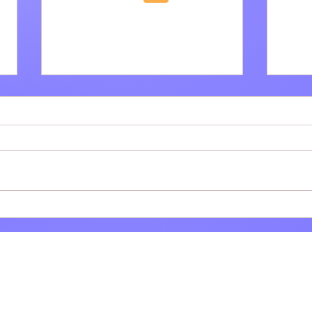
Villa Adriana: Il bar tabacchi
Tivol
Polinesi-Cinti festeggia 61
dell
anni di attività
tram