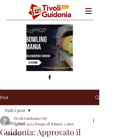
Post
Tutti i post
Tivoli Guidonia City
Tutti i post
24 mar 2023
Tempo di lettura: 2 min
Guidonia: Approvato il
Attualità