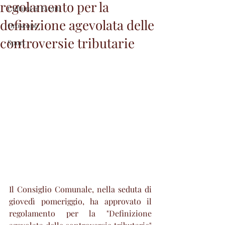
regolamento per la
Cultura & Eventi
definizione agevolata delle
Oroscopo
controversie tributarie
Sport
Il Consiglio Comunale, nella seduta di 
giovedì pomeriggio, ha approvato il 
regolamento per la "Definizione 