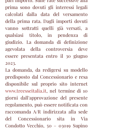
pari importo. Sulle rate successive alla 
prima sono dovuti gli interessi legali 
calcolati dalla data del versamento 
della prima rata. Dagli importi dovuti 
vanno sottratti quelli già versati, a 
qualsiasi titolo, in pendenza di 
giudizio. La domanda di definizione 
agevolata della controversia deve 
essere presentata entro il 30 giugno 
2023. 
La domanda, da redigersi su modello 
predisposto dal Concessionario e resa 
disponibile sul proprio sito internet 
www.treesseitalia.it
, nel termine di 10 
giorni dall'approvazione del presente 
regolamento, può essere notificata con 
raccomanda A/R indirizzata alla sede 
del Concessionario sita in Via 
Condotto Vecchio, 50 – 03019 Supino 