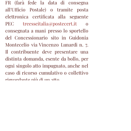
FR (farà fede la data di consegna 
all'Ufficio Postale) o tramite posta 
elettronica certificata alla seguente 
PEC 
treesseitalia@postecert.it
 o 
consegnata a mani presso lo sportello 
del Concessionario sito in Guidonia 
Montecelio via Vincenzo Lunardi n. 7. 
Il contribuente deve presentare una 
distinta domanda, esente da bollo, per 
ogni singolo atto impugnato, anche nel 
caso di ricorso cumulativo o collettivo 
riguardante più di un atto.
Per ulteriori informazioni si potrà 
consultare il regolamento completo 
che sarà pubblicato sul sito della Città 
di Guidonia Montecelio 
www.guidonia.org
. 
Attualità