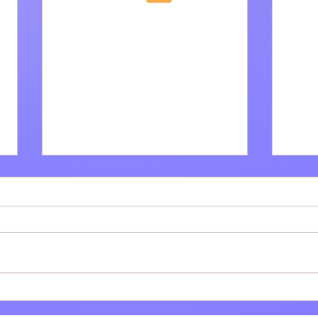
Villa Adriana: Il bar tabacchi
Tivol
Polinesi-Cinti festeggia 61
dell