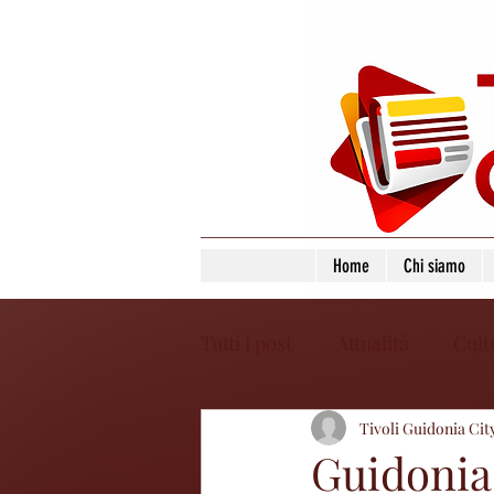
Home
Chi siamo
Tutti i post
Attualità
Cult
Tivoli Guidonia Cit
Guidonia 