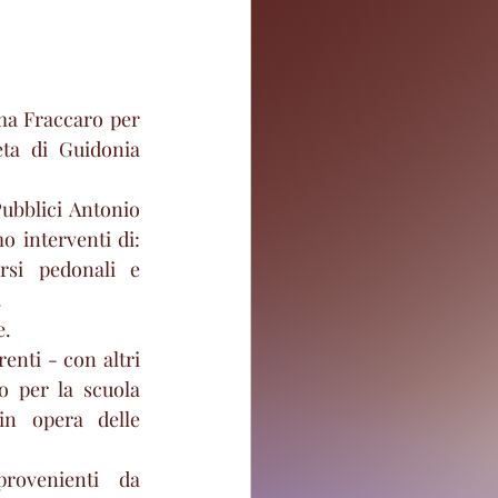
ma Fraccaro per 
ta di Guidonia 
ubblici Antonio 
 interventi di: 
rsi pedonali e 
.
e.
nti - con altri 
o per la scuola 
in opera delle 
rovenienti da 