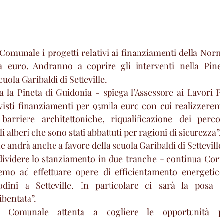
Comunale i progetti relativi ai finanziamenti della Nor
a euro. Andranno a coprire gli interventi nella Pine
uola Garibaldi di Setteville.
 la Pineta di Guidonia - spiega l’Assessore ai Lavori P
isti finanziamenti per 95mila euro con cui realizzeremo
barriere architettoniche, riqualificazione dei perco
 alberi che sono stati abbattuti per ragioni di sicurezza”
andrà anche a favore della scuola Garibaldi di Settevill
ividere lo stanziamento in due tranche - continua Corre
dremo ad effettuare opere di efficientamento energetic
odini a Setteville. In particolare ci sarà la posa 
ibentata”.
e Comunale attenta a cogliere le opportunità p