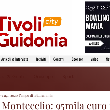
Articoli & Interviste
Iscriviti
Contatti
Sponsor
Video
Ne
ura & Eventi
Oroscopo
Sport
y
4 ago 2020
Tempo di lettura: 1 min
Montecelio: 95mila euro 