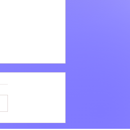
i: Ad agosto la bellezza
e VILLÆ continua dopo il