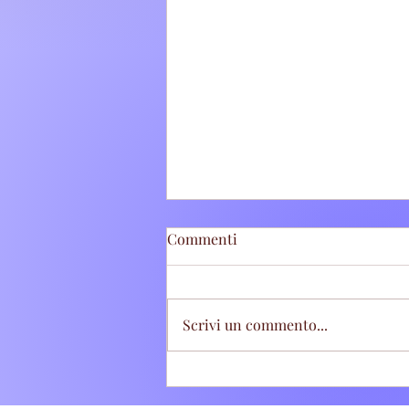
Commenti
Scrivi un commento...
Tivoli Terme: Stretta sugli
abbandoni di rifiuti, sette