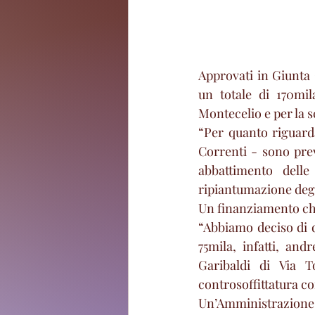
Approvati in Giunta 
un totale di 170mil
Montecelio e per la sc
“Per quanto riguarda
Correnti - sono prev
abbattimento delle 
ripiantumazione degli
Un finanziamento che 
“Abbiamo deciso di d
75mila, infatti, an
Garibaldi di Via T
controsoffittatura co
Un’Amministrazion