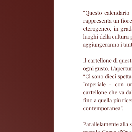
“Questo calendario 
rappresenta un fiore 
eterogeneo, in grado
luoghi della cultura
aggiungeranno i tant
Il cartellone di ques
ogni gusto. L’apertu
“Ci sono dieci spetta
Imperiale - con un
cartellone che va dal
fino a quella più rice
contemporanea”.
Parallelamente alla s