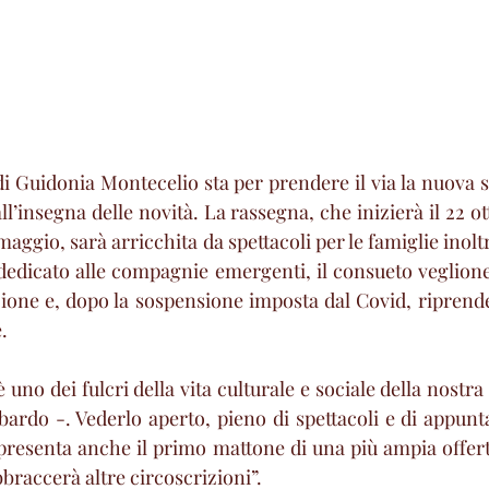
i Guidonia Montecelio sta per prendere il via la nuova s
l’insegna delle novità. La rassegna, che inizierà il 22 o
 maggio, sarà arricchita da spettacoli per le famiglie inolt
 dedicato alle compagnie emergenti, il consueto veglion
zione e, dopo la sospensione imposta dal Covid, riprend
.
 uno dei fulcri della vita culturale e sociale della nostra C
do -. Vederlo aperto, pieno di spettacoli e di appunta
presenta anche il primo mattone di una più ampia offerta
braccerà altre circoscrizioni”.