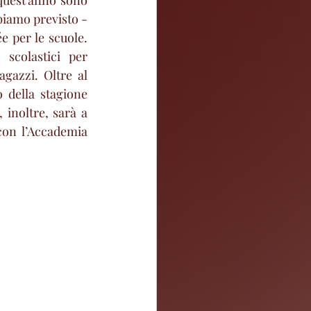
uest’anno sono 
biamo previsto - 
e per le scuole. 
scolastici per 
gazzi. Oltre al 
 della stagione 
 inoltre, sarà a 
on l’Accademia 