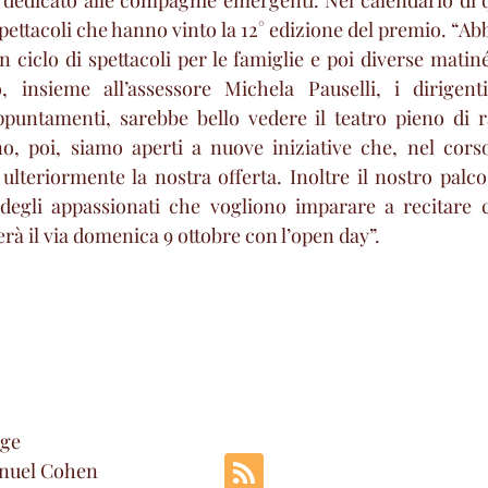
dedicato alle compagnie emergenti. Nel calendario di q
spettacoli che hanno vinto la 12° edizione del premio. “Ab
ciclo di spettacoli per le famiglie e poi diverse matiné
 insieme all’assessore Michela Pauselli, i dirigenti 
puntamenti, sarebbe bello vedere il teatro pieno di ra
o, poi, siamo aperti a nuove iniziative che, nel corso
lteriormente la nostra offerta. Inoltre il nostro palco,
degli appassionati che vogliono imparare a recitare c
à il via domenica 9 ottobre con l’open day”. 
rge
anuel Cohen