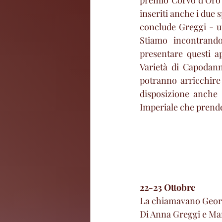
premio Corvo d’Oro 
inseriti anche i due 
conclude Greggi - un 
Stiamo incontrando,
presentare questi ap
Varietà di Capodann
potranno arricchire u
disposizione anche 
Imperiale che prender
22-23 Ottobre
La chiamavano Geo
Di Anna Greggi e M