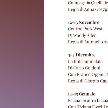
Compagnia Quelli del
Regia di Anna Gregg
12-13 Novembre
Central Park West
Di Woody Allen
Regia di Antonello A
3-4 Dicembre
La finta ammalata
Di Carlo Goldoni
Con Franco Oppini, 
Regia di Giorgio Cap
14-15 Gennaio
Faccia un’altra facci
Con Tiziana Foschi e