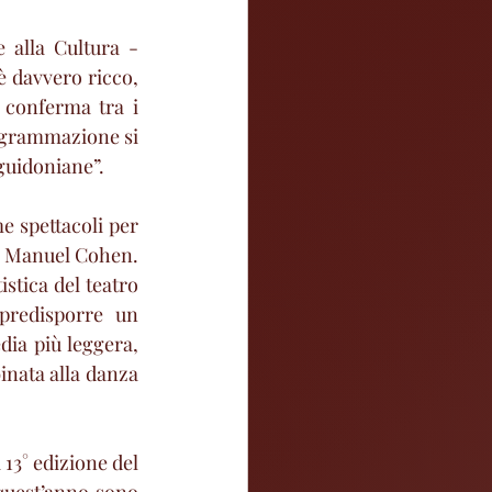
alla Cultura - 
è davvero ricco, 
 conferma tra i 
ogrammazione si 
guidoniane”. 
e spettacoli per 
e Manuel Cohen. 
stica del teatro 
redisporre un 
dia più leggera, 
inata alla danza 
13° edizione del 