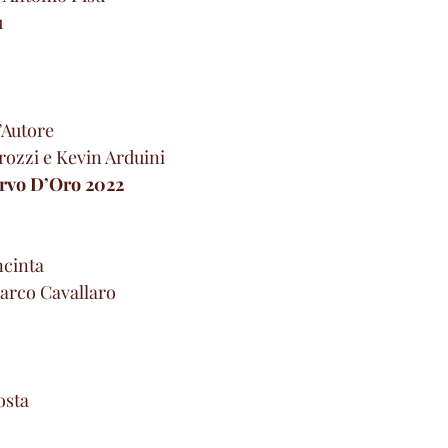
u
Autore
rozzi e Kevin Arduini
orvo D’Oro 2022
ncinta
Marco Cavallaro
osta