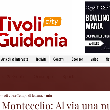
Articoli & Interviste
Iscriviti
Contatti
Sponsor
Video
Ne
ura & Eventi
Oroscopo
Sport
y
3 ott 2022
Tempo di lettura: 3 min
Montecelio: Al via una n