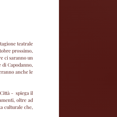
tagione teatrale 
ttobre prossimo, 
re ci saranno un 
e di Capodanno, 
eranno anche le 
ittà -  spiega il 
menti, oltre ad 
 culturale che, 