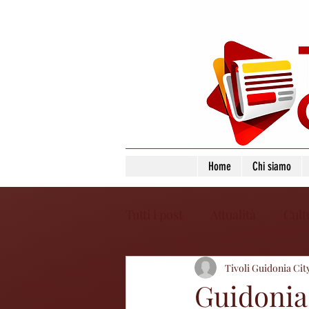
Home
Chi siamo
Tutti i post
Attualità
Cult
Tivoli Guidonia Cit
Guidonia 