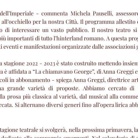
dell’Imperiale - commenta Michela Pauselli, assessore 
all’occhiello per la nostra Città. Il programma allestito 
 di interessare un vasto pubblico. Il nostro teatro si
 più importanti di tutto l’hinterland romano. A questa pr
i eventi e manifestazioni organizzate dalle associazioni 
ta stagione 2022 - 2023 è stato costruito mettendo insiem
ra è affidata a “La chiamavano George”, di Anna Greggi 
coli in abbonamento - spiega Anna Greggi, direttrice arti
a grande varietà di proposte. Abbiamo cercato di p
la prosa più classica al varietà, dal musical alla comme
rcata. Si alternano diversi generi fino all’opera lirica abb
tagione teatrale si svolgerà, nella prossima primavera, la 