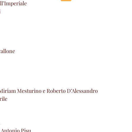
l’Imperiale
i
vallone
Miriam Mesturino e Roberto D’Alessandro
rile
a
 Antonio Pisu