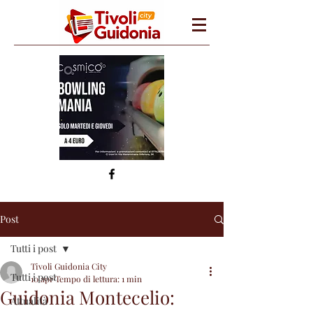
Post
Tutti i post
Tivoli Guidonia City
Tutti i post
10 apr
Tempo di lettura: 1 min
Guidonia Montecelio:
Attualità