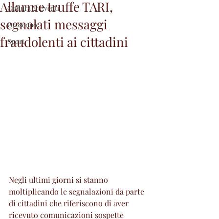
Allarme truffe TARI,
Cultura & Eventi
segnalati messaggi
Oroscopo
fraudolenti ai cittadini
Sport
Negli ultimi giorni si stanno 
moltiplicando le segnalazioni da parte 
di cittadini che riferiscono di aver 
ricevuto comunicazioni sospette 