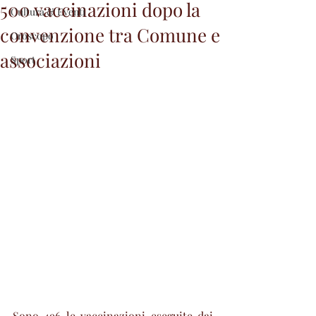
500 vaccinazioni dopo la
Cultura & Eventi
convenzione tra Comune e
Oroscopo
associazioni
Sport
Sono 496 le vaccinazioni eseguite dai 