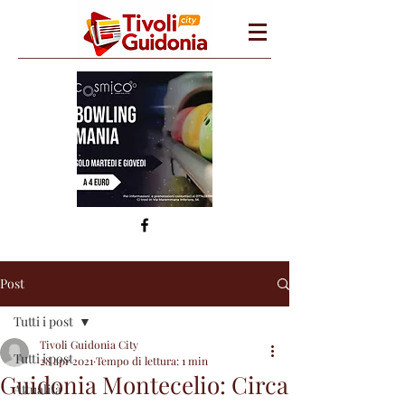
Post
Tutti i post
Tivoli Guidonia City
Tutti i post
28 apr 2021
Tempo di lettura: 1 min
Guidonia Montecelio: Circa
Attualità