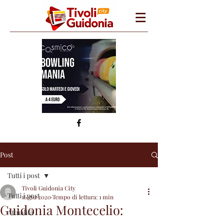
Post
Tutti i post
Tivoli Guidonia City
Tutti i post
16 giu 2020
Tempo di lettura: 1 min
Guidonia Montecelio:
Attualità