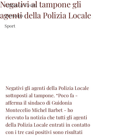
Negativi al tampone gli
Cultura & Eventi
agenti della Polizia Locale
Oroscopo
Sport
Negativi gli agenti della Polizia Locale 
sottoposti al tampone. “Poco fa - 
afferma il sindaco di Guidonia 
Montecelio Michel Barbet - ho 
ricevuto la notizia che tutti gli agenti 
della Polizia Locale entrati in contatto 
con i tre casi positivi sono risultati 