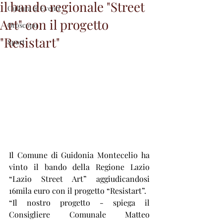
il bando regionale "Street
Cultura & Eventi
Art" con il progetto
Oroscopo
"Resistart"
Sport
Il Comune di Guidonia Montecelio ha 
vinto il bando della Regione Lazio 
“Lazio Street Art” aggiudicandosi 
16mila euro con il progetto “Resistart”.
“Il nostro progetto - spiega il 
Consigliere Comunale Matteo 