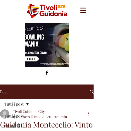
Post
Tutti i post
Tivoli Guidonia City
Tutti i post
17 dic 2020
Tempo di lettura: 1 min
Guidonia Montecelio: Vinto
Attualità