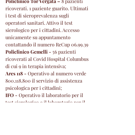
Policlinico Tor Vergata –
 8 pazienti 
ricoverati. 1 paziente guarito. Ultimati 
i test di sieroprevalenza sugli 
operatori sanitari. Attivo il test 
sierologico per i cittadini. Accesso 
unicamente su appuntamento 
contattando il numero ReCup 06.99.39
Policlinico Gemelli -
 56 pazienti 
ricoverati al Covid Hospital Columbus 
di cui 9 in terapia intensiva;
Ares 118 -
 Operativo al numero verde 
800.118.800 il servizio di assistenza 
psicologica per i cittadini;
IFO - 
Operativo il laboratorio per il 
test sierologico e il laboratorio per il 
test COVID H24;
Istituto Zooprofilattico 
- Conclusi i 
test per l’indagine sierologica sul 
personale sanitario. Partiti i test 