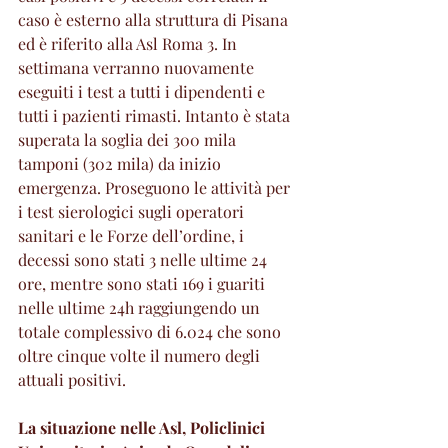
caso è esterno alla struttura di Pisana 
ed è riferito alla Asl Roma 3. In 
settimana verranno nuovamente 
eseguiti i test a tutti i dipendenti e 
tutti i pazienti rimasti. Intanto è stata 
superata la soglia dei 300 mila 
tamponi (302 mila) da inizio 
emergenza. Proseguono le attività per 
i test sierologici sugli operatori 
sanitari e le Forze dell’ordine, i 
decessi sono stati 3 nelle ultime 24 
ore, mentre sono stati 169 i guariti 
nelle ultime 24h raggiungendo un 
totale complessivo di 6.024 che sono 
oltre cinque volte il numero degli 
attuali positivi.
La situazione nelle Asl, Policlinici 