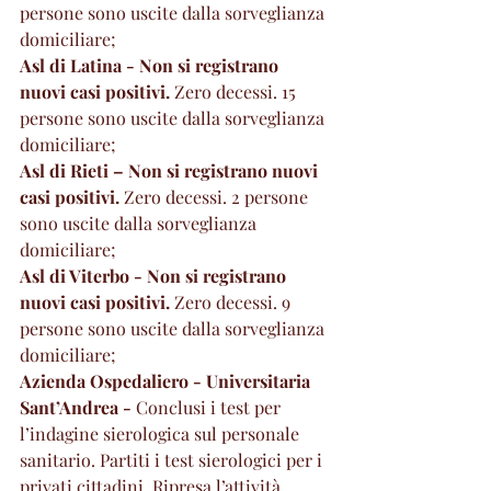
persone sono uscite dalla sorveglianza 
domiciliare;
Asl di Latina - Non si registrano 
nuovi casi positivi.
 Zero decessi. 15 
persone sono uscite dalla sorveglianza 
domiciliare;
Asl di Rieti – Non si registrano nuovi 
casi positivi.
 Zero decessi. 2 persone 
sono uscite dalla sorveglianza 
domiciliare;
Asl di Viterbo - Non si registrano 
nuovi casi positivi.
 Zero decessi. 9 
persone sono uscite dalla sorveglianza 
domiciliare;
Azienda Ospedaliero - Universitaria 
Sant’Andrea -
 Conclusi i test per 
l’indagine sierologica sul personale 
sanitario. Partiti i test sierologici per i 
privati cittadini. Ripresa l’attività 