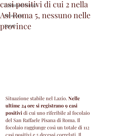
casi positivi di cui 2 nella
Cultura & Eventi
Asl Roma 5, nessuno nelle
Oroscopo
province
Sport
Situazione stabile nel Lazio. 
Nelle 
ultime 24 ore si registrano 9 casi 
positivi
 di cui uno riferibile al focolaio 
del San Raffaele Pisana di Roma. Il 
focolaio raggiunge così un totale di 112 
casi positivi e 5 decessi correlati. Il 