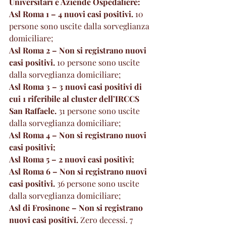
Universitari e Aziende Ospedaliere:
Asl Roma 1 – 4 nuovi casi positivi.
 10 
persone sono uscite dalla sorveglianza 
domiciliare;
Asl Roma 2 – Non si registrano nuovi 
casi positivi.
 10 persone sono uscite 
dalla sorveglianza domiciliare;
Asl Roma 3 – 3 nuovi casi positivi di 
cui 1 riferibile al cluster dell’IRCCS 
San Raffaele.
 31 persone sono uscite 
dalla sorveglianza domiciliare;
Asl Roma 4 – Non si registrano nuovi 
casi positivi;
Asl Roma 5 – 2 nuovi casi positivi;
Asl Roma 6 – Non si registrano nuovi 
casi positivi.
 36 persone sono uscite 
dalla sorveglianza domiciliare;
Asl di Frosinone – Non si registrano 
nuovi casi positivi.
 Zero decessi. 7 