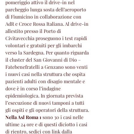
pomeriggio attivo il drive-in nel 
parcheggio lunga sosta dell’aeroporto 
di Fiumicino in collaborazione con 
AdR e Croce Rossa Italiana. Al drive-in 
allestito presso il Porto di 
Civitavecchia proseguono i test rapidi 
volontari e gratuiti per gli imbarchi 
verso la Sardegna. Per quanto riguarda 
il cluster del San Giovanni di Dio – 
Fatebenefratelli a Genzano sono venti 
i nuovi casi nella struttura che ospita 
pazienti adulti con disagio mentale e 
dove è in corso l’indagine 
epidemiologica. In giornata prevista 
l’esecuzione di nuovi tamponi a tutti 
gli ospiti e gli operatori della struttura.
Nella Asl Roma 1 
sono 30 i casi nelle 
ultime 24 ore e di questi diciotto i casi 
di rientro, sedici con link dalla 