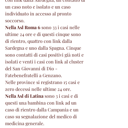
un caso noto e isolato e un caso 
individuato in accesso al pronto 
soccorso. 
Nella Asl Roma 6
 sono 33 i casi nelle 
ultime 24 ore e di questi cinque sono 
di rientro, quattro con link dalla 
Sardegna e uno dalla Spagna. Cinque 
sono contatti di casi positivi già noti e 
isolati e venti i casi con link al cluster 
del San Giovanni di Dio - 
Fatebenefratelli a Genzano. 
Nelle province si registrano 15 casi e 
zero decessi nelle ultime 24 ore. 
Nella Asl di Latina
 sono 3 i casi e di 
questi una bambina con link ad un 
caso di rientro dalla Campania e un 
caso su segnalazione del medico di 
medicina generale. 