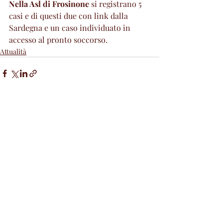
Nella Asl di Frosinone
 si registrano 5 
casi e di questi due con link dalla 
Sardegna e un caso individuato in 
accesso al pronto soccorso. 
Attualità
Post recenti
Mostra tutti