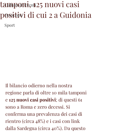
tamponi, 125 nuovi casi
Cultura & Eventi
positivi di cui 2 a Guidonia
Oroscopo
Sport
Il bilancio odierno nella nostra 
regione parla di oltre 10 mila tamponi 
e 
125 nuovi casi positivi
; di questi 61 
sono a Roma e zero decessi. Si 
conferma una prevalenza dei casi di 
rientro (circa 48%) e i casi con link 
dalla Sardegna (circa 40%). Da questo 