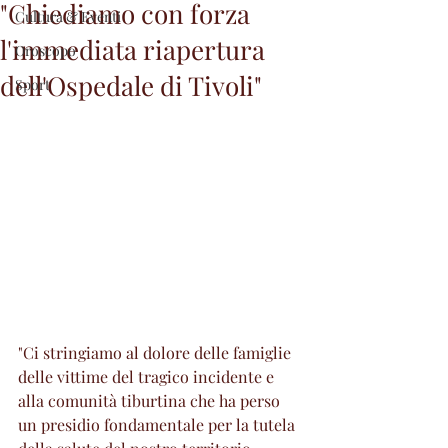
"Chiediamo con forza
Cultura & Eventi
l'immediata riapertura
Oroscopo
dell'Ospedale di Tivoli"
Sport
"Ci stringiamo al dolore delle famiglie 
delle vittime del tragico incidente e 
alla comunità tiburtina che ha perso 
un presidio fondamentale per la tutela 