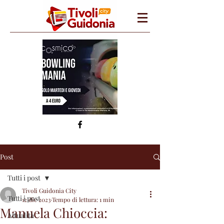
Post
Tutti i post
Tivoli Guidonia City
Tutti i post
12 dic 2023
Tempo di lettura: 1 min
Manuela Chioccia:
Attualità