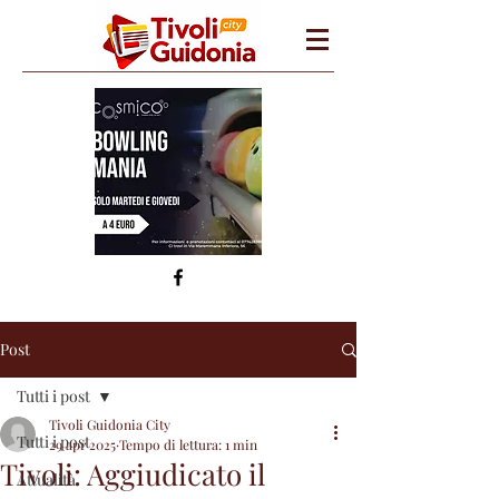
Post
Tutti i post
Tivoli Guidonia City
Tutti i post
29 apr 2025
Tempo di lettura: 1 min
Tivoli: Aggiudicato il
Attualità