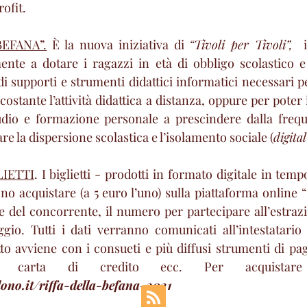
ofit.
BEFANA”.
 È la nuova iniziativa di 
“Tivoli per Tivoli”,
  
ente a dotare i ragazzi in età di obbligo scolastico e
i supporti e strumenti didattici informatici necessari p
costante l’attività didattica a distanza, oppure per poter
udio e formazione personale a prescindere dalla freque
re la dispersione scolastica e l’isolamento sociale (
digita
LIETTI
. I biglietti - prodotti in formato digitale in temp
no acquistare (a 5 euro l’uno) sulla piattaforma online “
del concorrente, il numero per partecipare all’estrazio
ggio. Tutti i dati verranno comunicati all’intestatario 
etto avviene con i consueti e più diffusi strumenti di pa
dono.it/riffa-della-befana-2021