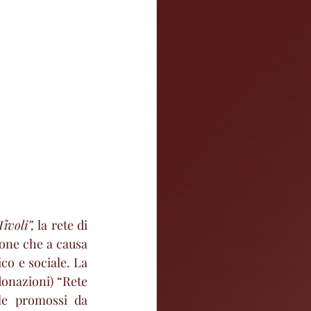
ivoli”,
 la rete di 
sone che a causa 
o e sociale. La 
donazioni) “Rete 
le promossi da 