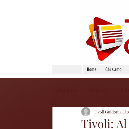
Home
Chi siamo
Tutti i post
Attualità
Cult
Tivoli Guidonia Cit
Tivoli: Al