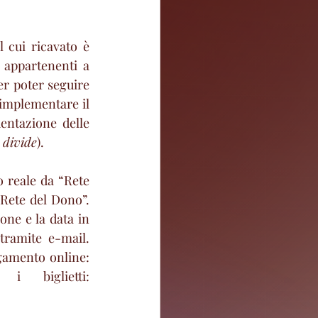
il cui ricavato è 
 appartenenti a 
er poter seguire 
 implementare il 
ntazione delle 
l divide
).
o reale da “Rete 
Rete del Dono”. 
ne e la data in 
tramite e-mail. 
gamento online: 
Paypal, Maestro, carta di credito ecc. Per acquistare i biglietti: 