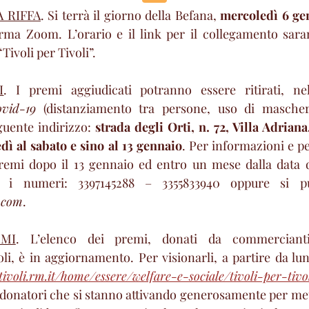
 RIFFA
. Si terrà il giorno della Befana, 
mercoledì 6 ge
forma Zoom. L’orario e il link per il collegamento sar
ivoli per Tivoli”.
I
. I premi aggiudicati potranno essere ritirati, nel 
vid-19
 (distanziamento tra persone, uso di mascher
guente indirizzo: 
strada degli Orti, n. 72, Villa Adriana
edì al sabato e sino al 13 gennaio
. Per informazioni e pe
premi dopo il 13 gennaio ed entro un mese dalla data di
l.com
.
MI
. L’elenco dei premi, donati da commercianti, 
voli.rm.it/home/essere/welfare-e-sociale/tivoli-per-tivo
 i donatori che si stanno attivando generosamente per met