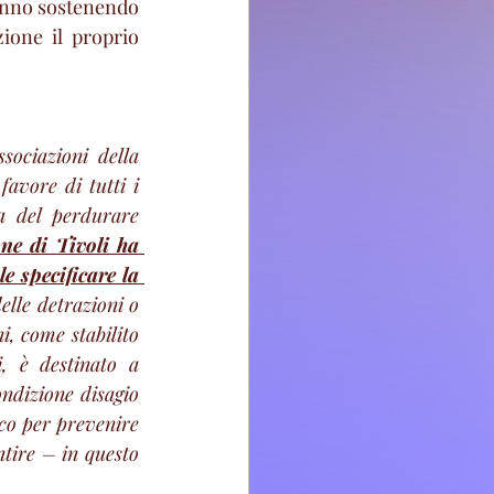
tanno sostenendo 
ione il proprio 
ociazioni della 
avore di tutti i 
a del perdurare 
ne di Tivoli ha 
e specificare la 
lle detrazioni o 
i, come stabilito 
 è destinato a 
ondizione disagio 
co per prevenire 
tire – in questo 