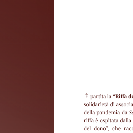
 È partita la 
“Riffa d
solidarietà di associ
della pandemia da 
S
riffa è ospitata dall
del dono”, che racc