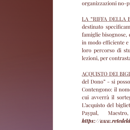
organizzazioni no-pr
LA “RIFFA DELLA 
destinato specificam
famiglie bisognose, d
in modo efficiente e 
loro percorso di st
lezioni, per contrasta
ACQUISTO DEI BIG
del Dono” - si posso
Contengono: il nome 
cui avverrà il sorte
L’acquisto del bigli
https://www.retedel