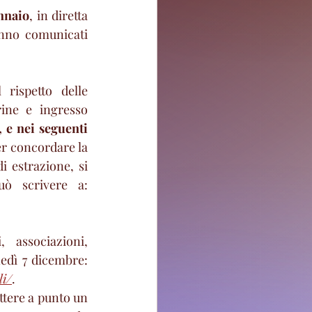
nnaio
, in diretta 
anno comunicati 
rispetto delle 
ine e ingresso 
, e nei seguenti 
r concordare la 
 estrazione, si 
possono contattare i numeri: 3397145288 – 3355833940 oppure si può scrivere a: 
associazioni, 
professionisti di Tivoli, è in aggiornamento. Per visionarli, a partire da lunedì 7 dicembre: 
li/
. 
tere a punto un 