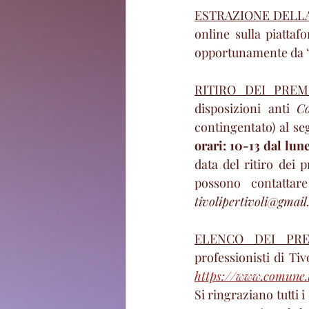
ESTRAZIONE DELLA
online sulla piatta
opportunamente da “T
RITIRO DEI PREM
disposizioni anti 
Co
contingentato) al se
orari: 10-13 dal lun
data del ritiro dei 
tivolipertivoli@gmai
ELENCO DEI PRE
https://www.comune.ti
Si ringraziano tutti