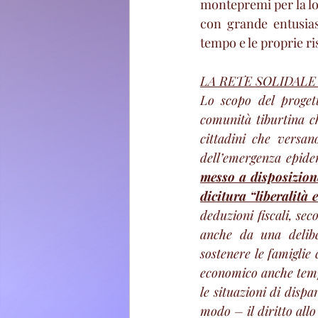
montepremi per la lot
con grande entusias
tempo e le proprie ri
LA RETE SOLIDALE 
Lo scopo del progett
comunità tiburtina ch
cittadini che versan
dell’emergenza epide
messo a disposizio
dicitura “liberalità
deduzioni fiscali, sec
anche da una delibe
sostenere le famiglie 
economico anche tempo
le situazioni di dispa
modo – il diritto allo 