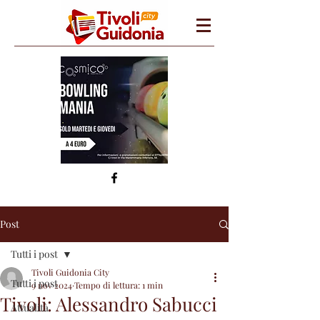
Post
Tutti i post
Tivoli Guidonia City
Tutti i post
9 nov 2024
Tempo di lettura: 1 min
Tivoli: Alessandro Sabucci
Attualità