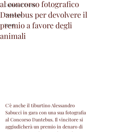
al concorso fotografico
Cultura & Eventi
Dantebus per devolvere il
Oroscopo
premio a favore degli
Sport
animali
C'è anche il tiburtino Alessandro 
Sabucci in gara con una sua fotografia 
al Concorso Dantebus. Il vincitore si 
aggiudicherà un premio in denaro di 