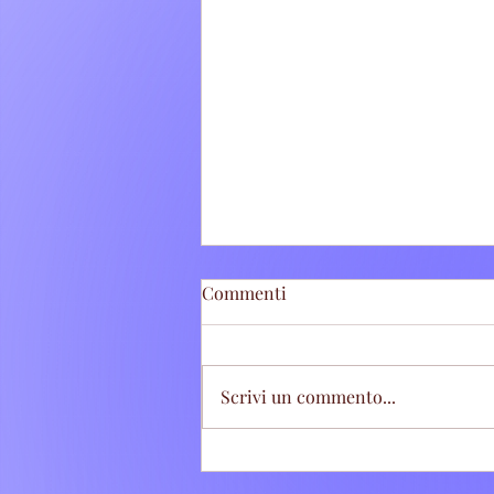
Commenti
Scrivi un commento...
Tivoli Terme: Stretta sugli
abbandoni di rifiuti, sette