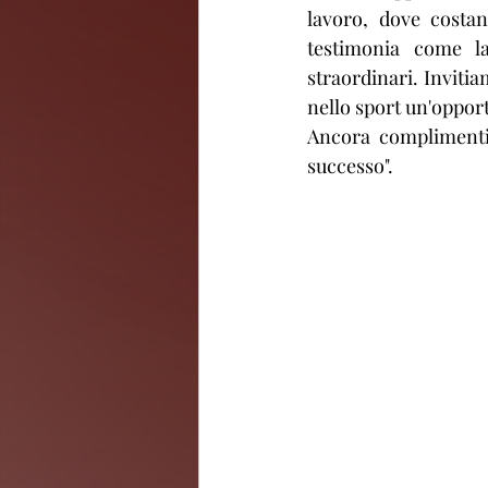
lavoro, dove costan
testimonia come la
straordinari. Invitia
nello sport un'opportu
Ancora complimenti 
successo".​