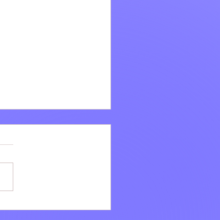
i: Ad agosto la bellezza
e VILLÆ continua dopo il