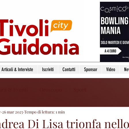
Articoli & Interviste
Iscriviti
Contatti
Sponsor
Video
Ne
ura & Eventi
Oroscopo
Sport
y
26 mar 2025
Tempo di lettura: 1 min
ndrea Di Lisa trionfa nell