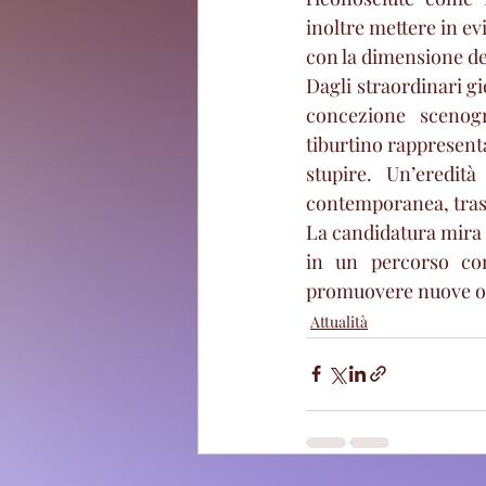
inoltre mettere in ev
con la dimensione del
Dagli straordinari gi
concezione scenogr
tiburtino rappresenta
stupire. Un’eredit
contemporanea, trasf
La candidatura mira a
in un percorso comu
promuovere nuove opp
Attualità