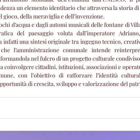
idenza un elemento identitario che attraversa la storia di T
 gioco, della meraviglia e dell’invenzione.
ochi d’acqua e dagli automi musicali delle fontane di Villa 
afica del paesaggio voluta dall’imperatore Adriano,
 infatti una sintesi originale tra ingegno tecnico, creativi
à che l’amministrazione comunale intende reinterpre
ormandola nel fulcro di un progetto culturale condiviso 
 coinvolgere cittadini, istituzioni, associazioni e operator
ne, con l’obiettivo di rafforzare l’identità culturale
ortunità di crescita, sviluppo e valorizzazione del patr