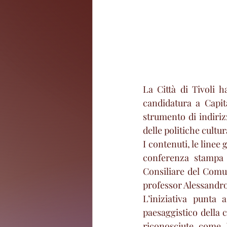
La Città di Tivoli h
candidatura a Capit
strumento di indirizz
delle politiche cultur
I contenuti, le linee
conferenza stampa 
Consiliare del Comune
professor Alessandro 
L’iniziativa punta a
paesaggistico della c
riconosciute come 