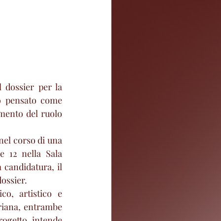
 dossier per la 
o pensato come 
amento del ruolo 
nel corso di una 
 12 nella Sala 
 candidatura, il 
dossier.
co, artistico e 
driana, entrambe 
ogetto intende 