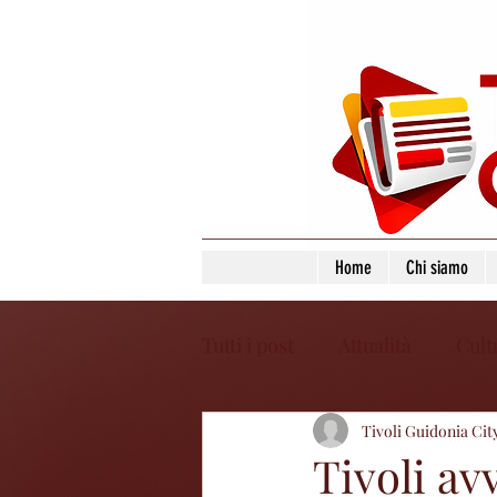
Home
Chi siamo
Tutti i post
Attualità
Cult
Tivoli Guidonia Cit
Tivoli av