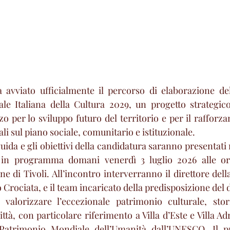
a avviato ufficialmente il percorso di elaborazione del
ale Italiana della Cultura 2029, un progetto strategic
o per lo sviluppo futuro del territorio e per il rafforz
ali sul piano sociale, comunitario e istituzionale.
 guida e gli obiettivi della candidatura saranno presentati 
in programma domani venerdì 3 luglio 2026 alle ore
 di Tivoli. All’incontro interverranno il direttore della
Crociata, e il team incaricato della predisposizione del 
 valorizzare l’eccezionale patrimonio culturale, stori
ittà, con particolare riferimento a Villa d’Este e Villa A
Patrimonio Mondiale dell’Umanità dall’UNESCO. Il pr