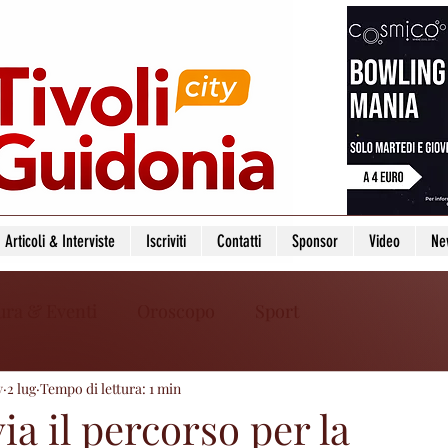
Articoli & Interviste
Iscriviti
Contatti
Sponsor
Video
Ne
ura & Eventi
Oroscopo
Sport
y
2 lug
Tempo di lettura: 1 min
via il percorso per la