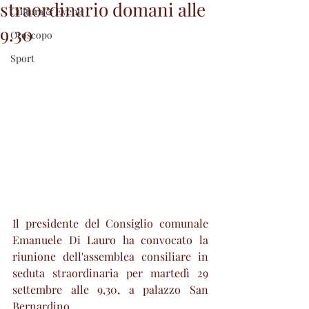
straordinario domani alle
Cultura & Eventi
9.30
Oroscopo
Sport
Il presidente del Consiglio comunale 
Emanuele Di Lauro ha convocato la 
riunione dell'assemblea consiliare in 
seduta straordinaria per martedì 29 
settembre alle 9,30, a palazzo San 
Bernardino.