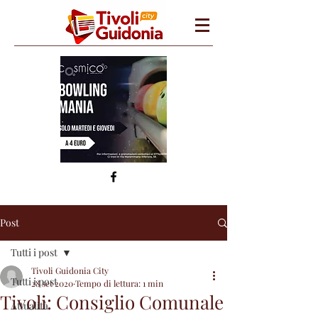
Post
Tutti i post
Tivoli Guidonia City
Tutti i post
28 set 2020
Tempo di lettura: 1 min
Tivoli: Consiglio Comunale
Attualità