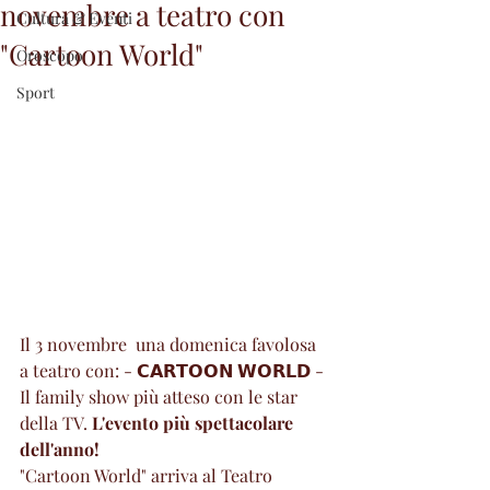
novembre a teatro con
Cultura & Eventi
"Cartoon World"
Oroscopo
Sport
Il 3 novembre  una domenica favolosa 
a teatro con: 
- 𝗖𝗔𝗥𝗧𝗢𝗢𝗡 𝗪𝗢𝗥𝗟𝗗 - 
Il family show più atteso con le star 
della TV. 
L'evento più spettacolare 
dell'anno!
"Cartoon World" arriva al Teatro 