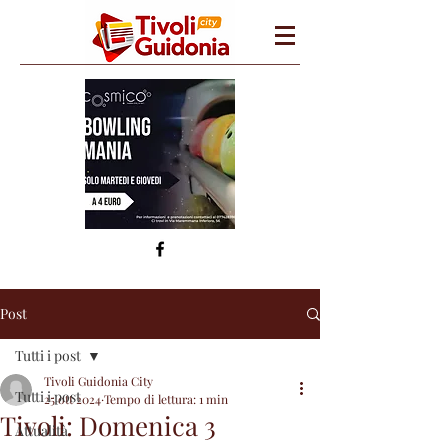
Post
Tutti i post
Tivoli Guidonia City
Tutti i post
25 ott 2024
Tempo di lettura: 1 min
Tivoli: Domenica 3
Attualità