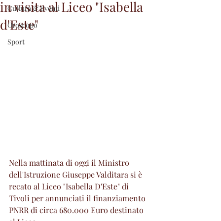
in visita al Liceo "Isabella
Cultura & Eventi
d'Este"
Oroscopo
Sport
Nella mattinata di oggi il Ministro 
dell'Istruzione Giuseppe Valditara si è 
recato al Liceo "Isabella D'Este" di 
Tivoli per annunciati il finanziamento 
PNRR di circa 680.000 Euro destinato 