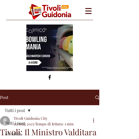
Post
Tutti i post
Tivoli Guidonia City
Tutti i post
20 mag 2025
Tempo di lettura: 1 min
Tivoli: Il Ministro Valditara
Attualità