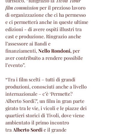
turistico. “Ringrazio la 
Tivoli Tibur 
film commission
 per il prezioso lavoro 
di organizzazione che ci ha permesso 
e ci permetterà anche in queste ultime 
edizioni - di avere ospiti illustri tra 
cast e produzione. Ringrazio anche 
l’assessore ai Bandi e 
finanziamenti, 
Nello Rondoni, 
per 
aver contribuito a rendere possibile 
l’evento”.
“Tra i film scelti – tutti di grandi 
produzioni, conosciuti anche a livello 
internazionale – c’è ‘Permette? 
Alberto Sordi?’, un film in gran parte 
girato tra le vie, i vicoli e le piazze dei 
quartieri storici di Tivoli, dove viene 
ambientato il primo incontro 
tra 
Alberto Sordi
 e il grande 