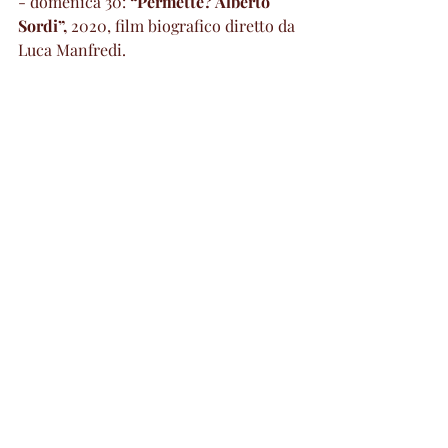
- domenica 30: 
“Permette? Alberto 
Sordi”,
 2020, film biografico diretto da 
Luca Manfredi.
Per informazioni e per prenotare 
online:
Tivoli Gran Tour
 – Ig: @tivoligrantour 
/ Fb: tivoli gran tour;
Agenzia del viaggiatore cts
 – 
0774311608 
/ 
info@agenziadelviaggiatore.it
Cultura & Eventi