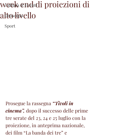
week end di proiezioni di
Cultura & Eventi
alto livello
Oroscopo
Sport
Prosegue la rassegna 
“Tivoli in 
cinema”,
 dopo il successo delle prime 
tre serate del 23, 24 e 25 luglio con la 
proiezione, in anteprima nazionale, 
dei film “La banda dei tre” e 