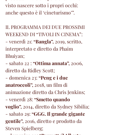
visto nascere sotto i propri occhi: 
anche questo è il ‘cineturismo’”.
IL PROGRAMMA DEI DUE PROSSIMI 
WEEKEND DI “TIVOLI IN CINEMA”:
- venerdì 21: 
“Bangla”,
 2019, scritto, 
interpretato e diretto da Phaim 
Bhuiyan;
- sabato 22 : 
“Ottima annata”,
 2006, 
diretto da Ridley Scott;
- domenica 23: 
“Peng e i due 
anatroccoli”,
 2018, un film di 
animazione diretto da Chris Jenkins;
- venerdì 28: 
“Smetto quando 
voglio”,
 2014, diretto da Sydney Sibilia;
- sabato 29: 
“GGG. Il grande gigante 
gentile”,
 2016, diretto e prodotto da 
Steven Spielberg;