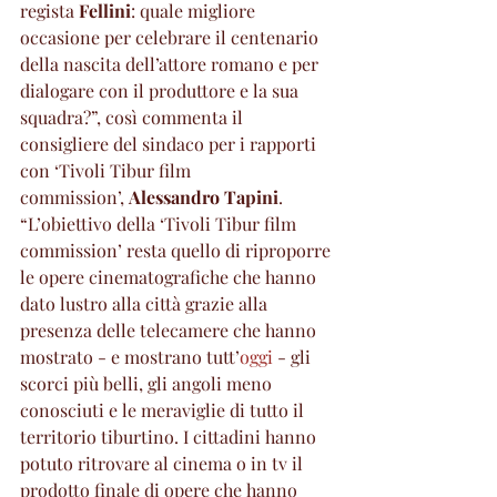
regista 
Fellini
: quale migliore 
occasione per celebrare il centenario 
della nascita dell’attore romano e per 
dialogare con il produttore e la sua 
squadra?”, così commenta il 
consigliere del sindaco per i rapporti 
con ‘Tivoli Tibur film 
commission’, 
Alessandro Tapini
. 
“L’obiettivo della ‘Tivoli Tibur film 
commission’ resta quello di riproporre 
le opere cinematografiche che hanno 
dato lustro alla città grazie alla 
presenza delle telecamere che hanno 
mostrato - e mostrano tutt’
oggi
 - gli 
scorci più belli, gli angoli meno 
conosciuti e le meraviglie di tutto il 
territorio tiburtino. I cittadini hanno 
potuto ritrovare al cinema o in tv il 
prodotto finale di opere che hanno 