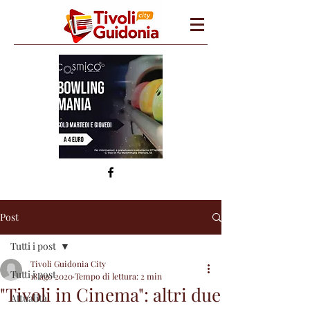
Post
Tutti i post
Tivoli Guidonia City
Tutti i post
18 ago 2020
Tempo di lettura: 2 min
"Tivoli in Cinema": altri due
Attualità