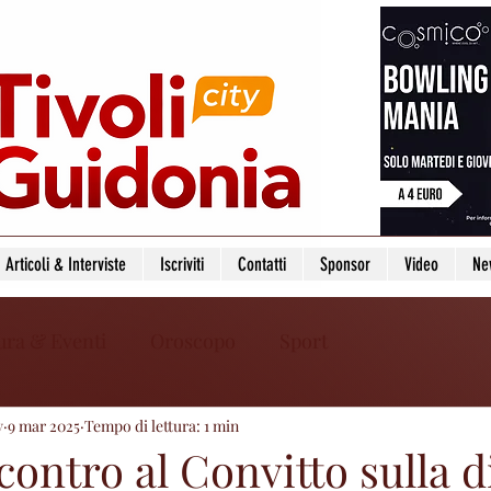
Articoli & Interviste
Iscriviti
Contatti
Sponsor
Video
Ne
ura & Eventi
Oroscopo
Sport
y
9 mar 2025
Tempo di lettura: 1 min
ncontro al Convitto sulla 