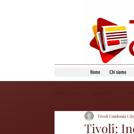
Home
Chi siamo
Tutti i post
Attualità
Cult
Tivoli Guidonia Cit
Tivoli: I