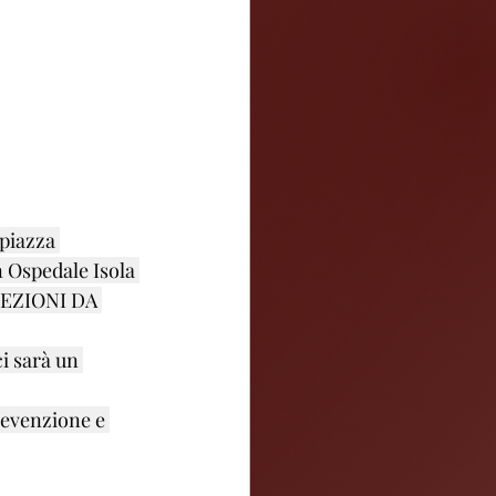
piazza 
n Ospedale Isola 
EZIONI DA 
i sarà un 
revenzione e 