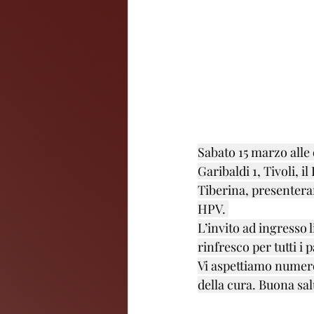
Sabato 15 marzo alle 
Garibaldi 1, Tivoli, 
Tiberina, present
HPV. 
L’invito ad ingresso 
rinfresco per tutti i 
Vi aspettiamo numero
della cura. Buona salu