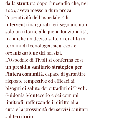
dalla struttura dopo l’incendio che, nel 
2023, aveva messo a dura prova 
l’operatività dell’ospedale. Gli 
interventi inaugurati ieri segnano non 
solo un ritorno alla piena funzionalità, 
ma anche un deciso salto di qualità in 
termini di tecnologia, sicurezza e 
organizzazione dei servizi.
L’Ospedale di Tivoli si conferma così 
un presidio sanitario strategico per 
l’intera comunità
, capace di garantire 
risposte tempestive ed efficaci ai 
bisogni di salute dei cittadini di Tivoli, 
Guidonia Montecelio e dei comuni 
limitrofi, rafforzando il diritto alla 
cura e la prossimità dei servizi sanitari 
sul territorio.