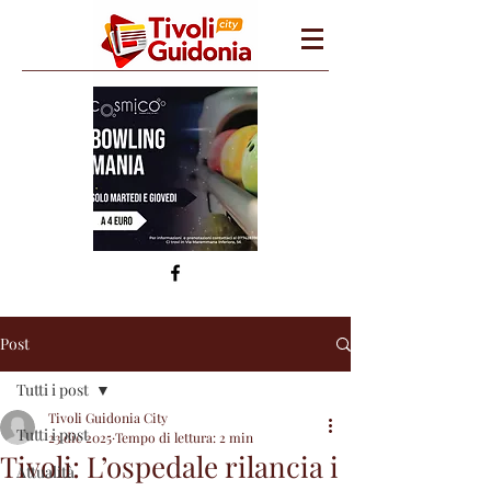
Post
Tutti i post
Tivoli Guidonia City
Tutti i post
23 dic 2025
Tempo di lettura: 2 min
Tivoli: L’ospedale rilancia i
Attualità