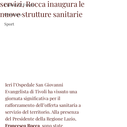
servizi, Rocca inaugura le
Cultura & Eventi
nuove strutture sanitarie
Oroscopo
Sport
Ieri l’Ospedale San Giovanni 
Evangelista di Tivoli ha vissuto una 
giornata significativa per il 
rafforzamento dell’offerta sanitaria a 
servizio del territorio. Alla presenza 
del Presidente della Regione Lazio, 
Francesco Rocca
, sono state 