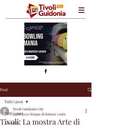
Post
Tutti i post
Tivoli Guidonia City
Tutti i post
23 ott 2020
Tempo di lettura: 1 min
Tivoli: La mostra Arte di
Attualità