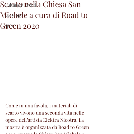
Scarto nella Chiesa San
Cultura & Eventi
Michele a cura di Road to
Oroscopo
Green 2020
Sport
Come in una favola, i materiali di 
scarto vivono una seconda vita nelle 
opere dell’artista Elektra Nicotra. La 
mostra è organizzata da Road to Green 