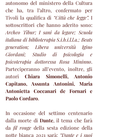
autonomo del ministero della Cultura 
che ha, tra l’altro, confermato per 
Tivoli la qualifica di 
“Città che legge”. 
I 
sottoscrittori che hanno aderito sono: 
Archeo Tibur; I sani da legare; Scuola 
italiana di biblioterapia S.i.b.i.l.l.a.; Beats 
generation; Libera università Igino 
Giordani; Studio di psicologia e 
psicoterapia dottoressa Rosa Mininno
. 
Parteciperanno all’evento, inoltre, gli 
autori 
Chiara Simonelli, Antonio 
Capitano, Assunta Antonini, Maria 
Antonietta Coccanari de Fornari e 
Paolo Cordaro
.
In occasione del settimo centenario 
dalla morte di 
Dante
, il tema che farà 
da 
fil rouge
 della sesta edizione della 
notte bianca 2021 sarà: 
“Dante e i suoi 