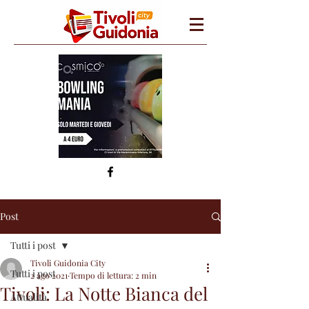
Post
Tutti i post
Tivoli Guidonia City
Tutti i post
2 ago 2021
Tempo di lettura: 2 min
Tivoli: La Notte Bianca del
Attualità