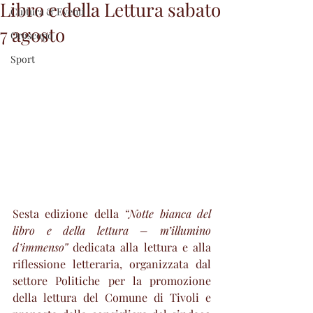
Libro e della Lettura sabato
Cultura & Eventi
7 agosto
Oroscopo
Sport
Sesta edizione della 
“Notte bianca del 
libro e della lettura – m’illumino 
d’immenso”
 dedicata alla lettura e alla 
riflessione letteraria, organizzata dal 
settore Politiche per la promozione 
della lettura del Comune di Tivoli e 