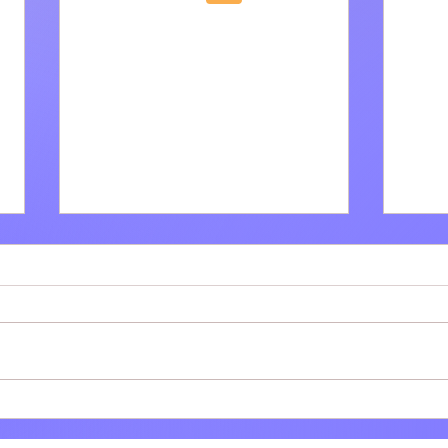
Villa Adriana: Il bar tabacchi
Tivol
Polinesi-Cinti festeggia 61
dell