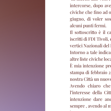
intercorse, dopo aver
civiche che fino ad 
giugno, di voler so
alcuni punti fermi.
Il sottoscritto è il
iscritti di FDI Tivoli
vertici Nazionali del 
Intorno a tale indica
altre liste civiche loca
È mia intenzione pro
stampa di febbraio 20
nostra Città un nuovo
Avendo chiaro che 
l’interesse della Ci
intenzione dare an
sempre , avendo al mio