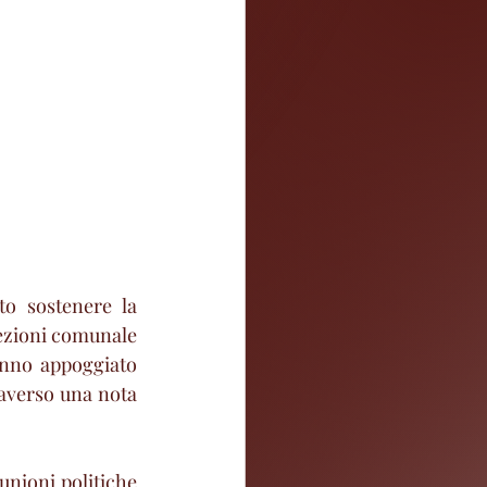
o sostenere la 
ezioni comunale 
anno appoggiato 
raverso una nota 
iunioni politiche 