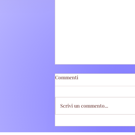
Commenti
Scrivi un commento...
Tivoli Terme: Stretta sugli
abbandoni di rifiuti, sette