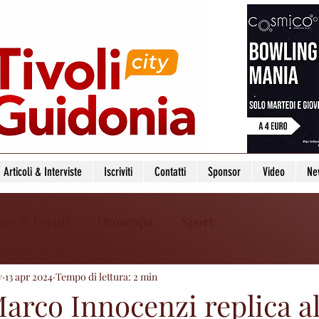
Articoli & Interviste
Iscriviti
Contatti
Sponsor
Video
Ne
ura & Eventi
Oroscopo
Sport
y
13 apr 2024
Tempo di lettura: 2 min
Marco Innocenzi replica all