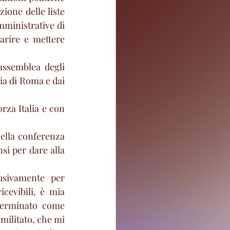
ione delle liste 
ministrative di 
rire e mettere 
assemblea degli 
ia di Roma e dai 
rza Italia e con 
ella conferenza 
si per dare alla 
sivamente per 
cevibili, è mia 
terminato come 
militato, che mi 