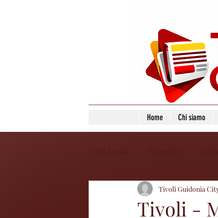
Home
Chi siamo
Tutti i post
Attualità
Cult
Tivoli Guidonia Cit
Tivoli - 