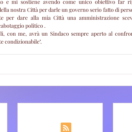
 e mi sostiene avendo come unico obiettivo far ripa
della nostra Città per darle un governo serio fatto di per
e per dare alla mia Città una amministrazione scevr
cabotaggio politico .
li, con me, avrà un Sindaco sempre aperto al confro
e condizionabile".