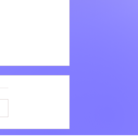
i: Ad agosto la bellezza
e VILLÆ continua dopo il