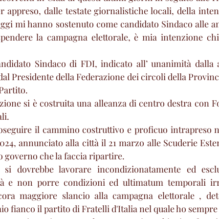
 appreso, dalle testate giornalistiche locali, della intenz
oggi mi hanno sostenuto come candidato Sindaco alle am
spendere la campagna elettorale, è mia intenzione chia
 candidato Sindaco di FDI, indicato all’ unanimità dalla 
, dal Presidente della Federazione dei circoli della Provinc
Partito.
zione si è costruita una alleanza di centro destra con Fo
li.
seguire il cammino costruttivo e proficuo intrapreso n
24, annunciato alla città il 21 marzo alle Scuderie Esten
 governo che la faccia ripartire.
si dovrebbe lavorare incondizionatamente ed esclu
ttà e non porre condizioni ed ultimatum temporali irri
cora maggiore slancio alla campagna elettorale , de
 fianco il partito di Fratelli d'Italia nel quale ho sempre 