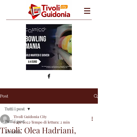
Post
Tutti i post
Tivoli Guidonia City
Tutti i post
6 apr 2022
Tempo di lettura: 2 min
Tivoli: Olea Hadriani,
Attualità