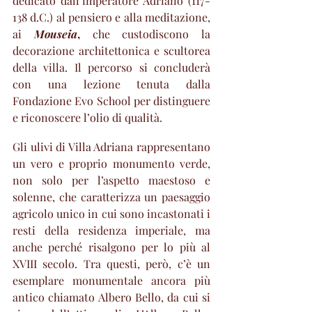
dedicato dall’imperatore Adriano (117-
138 d.C.) al pensiero e alla meditazione, 
ai 
Mouseia
,
 che custodiscono la 
decorazione architettonica e scultorea 
della villa. Il percorso si concluderà 
con una lezione tenuta dalla 
Fondazione Evo School per distinguere 
e riconoscere l’olio di qualità. 
Gli ulivi di Villa Adriana rappresentano 
un vero e proprio monumento verde, 
non solo per l’aspetto maestoso e 
solenne, che caratterizza un paesaggio 
agricolo unico in cui sono incastonati i 
resti della residenza imperiale, ma 
anche perché risalgono per lo più al 
XVIII secolo. Tra questi, però, c’è un 
esemplare monumentale ancora più 
antico chiamato Albero Bello, da cui si 