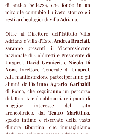
di antica bellezza, che fonde in un 
mirabile connubio l’uliveto storico e i 
resti archeologici di Villa Adriana.
Oltre al Direttore dell’Istituto Villa 
Adriana e Villa d’Este,
 Andrea Bruciati
, 
saranno presenti, il Vicepresidente 
nazionale di Coldiretti e Presidente di 
Unaprol,
 David Granieri
, e 
Nicola Di 
Noia, 
Direttore Generale di Unaprol. 
Alla manifestazione parteciperanno gli 
alunni dell’
Istituto Agrario Garibaldi
di Roma, che seguiranno un percorso 
didattico tale da abbracciare i punti di 
maggior interesse del sito 
archeologico, dal 
Teatro Marittimo
, 
spazio intimo e riservato della vasta 
dimora tiburtina, che immaginiamo 