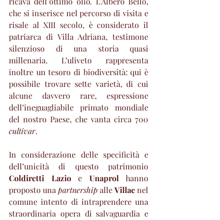
ricava dell’ottimo olio
. 
L’Albero Bello, 
che si inserisce nel percorso di visita e 
risale al XIII secolo, è considerato il 
patriarca di Villa Adriana, testimone 
silenzioso di una storia quasi 
millenaria. L’uliveto rappresenta 
inoltre un tesoro di biodiversità: qui è 
possibile trovare sette varietà, di cui 
alcune davvero rare, espressione 
dell’ineguagliabile primato mondiale 
del nostro Paese, che vanta circa 700 
cultivar
.
In considerazione delle specificità e 
dell’unicità di questo patrimonio 
Coldiretti Lazio
 e 
Unaprol 
hanno 
proposto una 
partnership
 alle 
Villae 
nel 
comune intento di intraprendere una 
straordinaria opera di salvaguardia e 