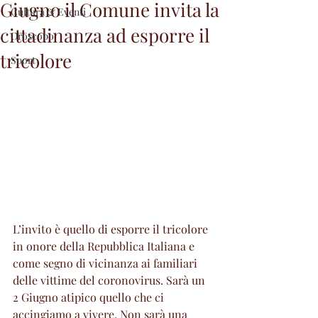
Giugno il Comune invita la
Cultura & Eventi
cittadinanza ad esporre il
Oroscopo
tricolore
Sport
L’invito è quello di esporre il tricolore 
in onore della Repubblica Italiana e 
come segno di vicinanza ai familiari 
delle vittime del coronovirus. Sarà un 
2 Giugno atipico quello che ci 
accingiamo a vivere. Non sarà una 