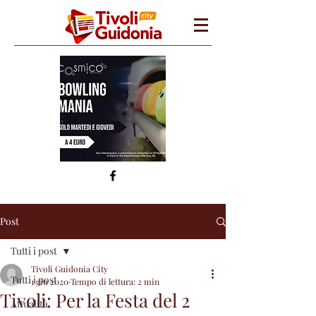
Post
Tutti i post
Tivoli Guidonia City
Tutti i post
1 giu 2020
Tempo di lettura: 2 min
Tivoli: Per la Festa del 2
Attualità