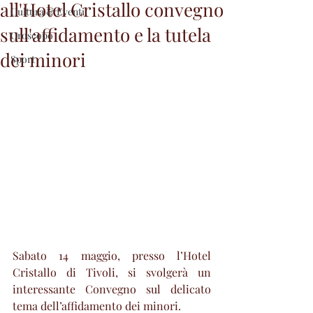
all'Hotel Cristallo convegno
Cultura & Eventi
sull'affidamento e la tutela
Oroscopo
dei minori
Sport
Sabato 14 maggio, presso l’Hotel 
Cristallo di Tivoli, si svolgerà un 
interessante Convegno sul delicato 
tema dell’affidamento dei minori. 