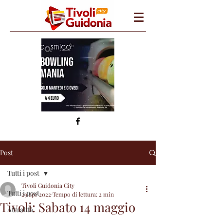
Post
Tutti i post
Tivoli Guidonia City
Tutti i post
29 apr 2022
Tempo di lettura: 2 min
Tivoli: Sabato 14 maggio
Attualità