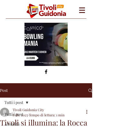
Post
Tutti i post
Tivoli Guidonia City
Tutti i post
8 dic 2025
Tempo di lettura: 1 min
Tivoli si illumina: la Rocca
Attualità