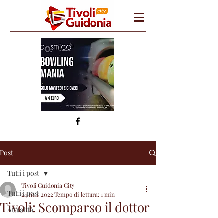
Post
Tutti i post
Tivoli Guidonia City
Tutti i post
24 mar 2022
Tempo di lettura: 1 min
Tivoli: Scomparso il dottor
Attualità