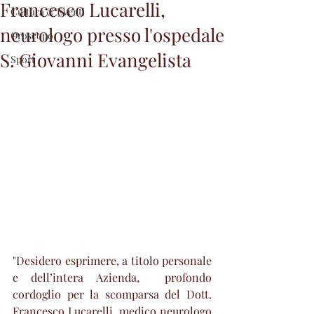
Francesco Lucarelli,
Cultura & Eventi
neurologo presso l'ospedale
Oroscopo
S. Giovanni Evangelista
Sport
"Desidero esprimere, a titolo personale 
e dell’intera Azienda,  profondo 
cordoglio per la scomparsa del Dott. 
Francesco Lucarelli, medico neurologo 