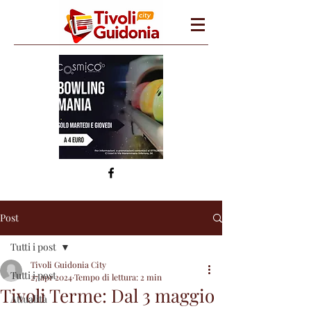
Post
Tutti i post
Tivoli Guidonia City
Tutti i post
27 apr 2024
Tempo di lettura: 2 min
Tivoli Terme: Dal 3 maggio
Attualità