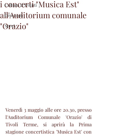
i concerti "Musica Est"
Cultura & Eventi
all'Auditorium comunale
Oroscopo
"Orazio"
Sport
Venerdì 3 maggio alle ore 20.30, presso 
l'Auditorium Comunale 'Orazio' di 
Tivoli Terme, si aprirà la Prima 
stagione concertistica 'Musica Est' con 