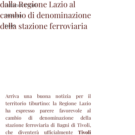
dalla Regione Lazio al
Cultura & Eventi
cambio di denominazione
Oroscopo
della stazione ferroviaria
Sport
Arriva una buona notizia per il 
territorio tiburtino: la Regione Lazio 
ha espresso parere favorevole al 
cambio di denominazione della 
stazione ferroviaria di Bagni di Tivoli, 
che diventerà ufficialmente 
Tivoli 