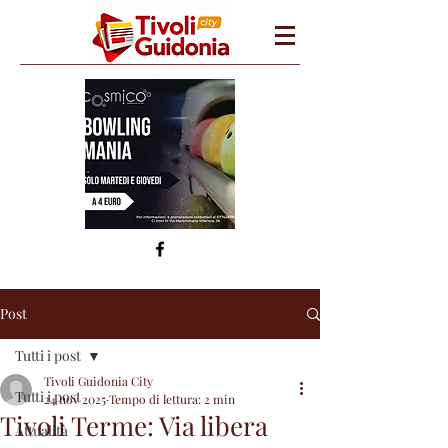
Post
Tutti i post
Tivoli Guidonia City
Tutti i post
24 nov 2025
Tempo di lettura: 2 min
Tivoli Terme: Via libera
Attualità