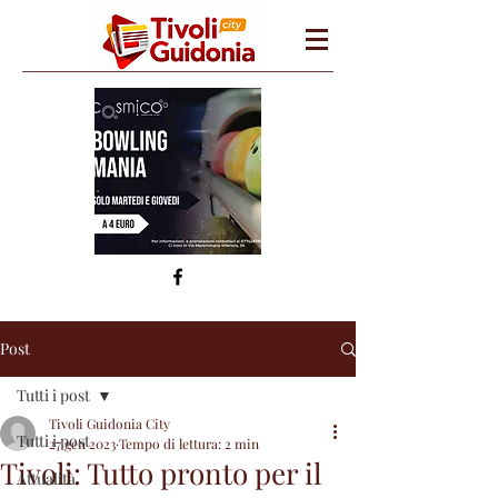
Post
Tutti i post
Tivoli Guidonia City
Tutti i post
27 gen 2023
Tempo di lettura: 2 min
Tivoli: Tutto pronto per il
Attualità