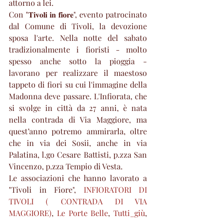
attorno a lei.
Con "𝐓𝐢𝐯𝐨𝐥𝐢 𝐢𝐧 𝐟𝐢𝐨𝐫𝐞", evento patrocinato 
dal Comune di Tivoli, la devozione 
sposa l'arte. Nella notte del sabato 
tradizionalmente i fioristi - molto 
spesso anche sotto la pioggia - 
lavorano per realizzare il maestoso 
tappeto di fiori su cui l'immagine della 
Madonna deve passare. L'Infiorata, che 
si svolge in città da 27 anni, è nata 
nella contrada di Via Maggiore, ma 
quest’anno potremo ammirarla, oltre 
che in via dei Sosii, anche in via 
Palatina, l.go Cesare Battisti, p.zza San 
Vincenzo, p.zza Tempio di Vesta. 
Le associazioni che hanno lavorato a 
"Tivoli in Fiore", 
INFIORATORI DI 
TIVOLI ( CONTRADA DI VIA 
MAGGIORE)
, 
Le Porte Belle
, 
Tutti_giù
, 