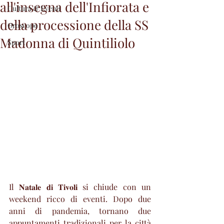
all'insegna dell'Infiorata e
Cultura & Eventi
della processione della SS
Oroscopo
Madonna di Quintiliolo
Sport
Il 𝐍𝐚𝐭𝐚𝐥𝐞 𝐝𝐢 𝐓𝐢𝐯𝐨𝐥𝐢 si chiude con un 
weekend ricco di eventi. Dopo due 
anni di pandemia, tornano due 
appuntamenti tradizionali per la città 