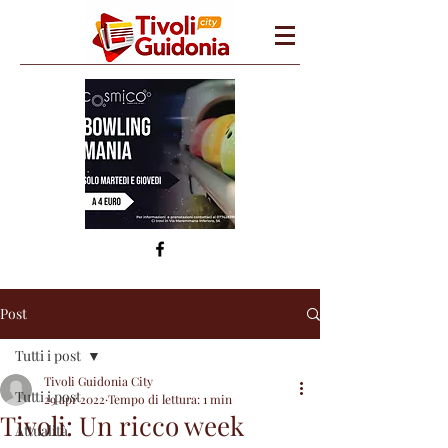
Post
Tutti i post
Tivoli Guidonia City
Tutti i post
29 apr 2022
Tempo di lettura: 1 min
Tivoli: Un ricco week
Attualità