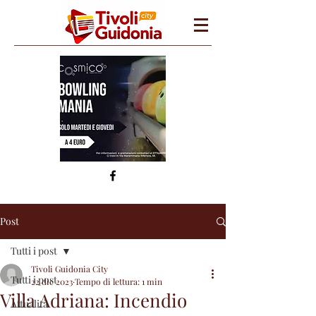
Post
Tutti i post
Tivoli Guidonia City
Tutti i post
22 dic 2023
Tempo di lettura: 1 min
Villa Adriana: Incendio
Attualità