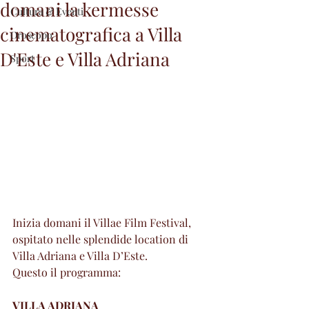
domani la kermesse
Cultura & Eventi
cinematografica a Villa
Oroscopo
D'Este e Villa Adriana
Sport
Inizia domani il Villae Film Festival, 
ospitato nelle splendide location di 
Villa Adriana e Villa D’Este.
Questo il programma:
VILLA ADRIANA