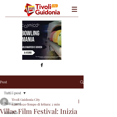
Post
Tutti i post
Tivoli Guidonia City
Tutti i post
15 set 2020
Tempo di lettura: 2 min
Villae Film Festival: Inizia
Attualità