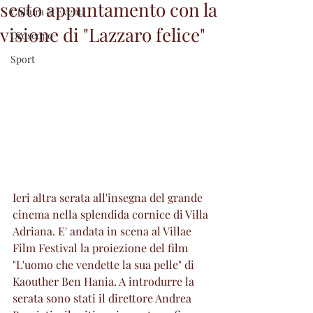
sesto appuntamento con la
Cultura & Eventi
visione di "Lazzaro felice"
Oroscopo
Sport
Ieri altra serata all'insegna del grande 
cinema nella splendida cornice di Villa 
Adriana. E' andata in scena al Villae 
Film Festival la proiezione del film 
"L'uomo che vendette la sua pelle" di 
Kaouther Ben Hania. A introdurre la 
serata sono stati il direttore Andrea 