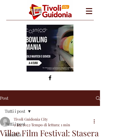
Post
Tutti i post
Tivoli Guidonia City
Tutti i post
9 lug 2022
Tempo di lettura: 1 min
Villae Film Festival: Stasera
Attualità