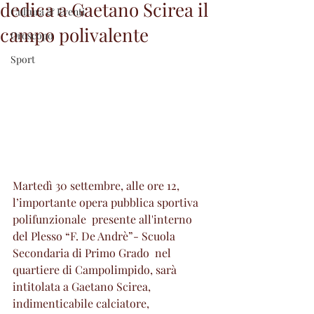
dedica a Gaetano Scirea il
Cultura & Eventi
campo polivalente
Oroscopo
Sport
Martedì 30 settembre, alle ore 12, 
l’importante opera pubblica sportiva 
polifunzionale  presente all'interno 
del Plesso “F. De Andrè”- Scuola 
Secondaria di Primo Grado  nel 
quartiere di Campolimpido, sarà 
intitolata a Gaetano Scirea, 
indimenticabile calciatore, 