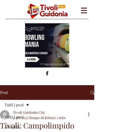
Post
Tutti i post
Tivoli Guidonia City
Tutti i post
4 set 2025
Tempo di lettura: 1 min
Tivoli: Campolimpido
Attualità